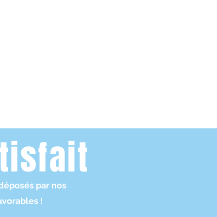
tisfait
déposés par nos
avorables !