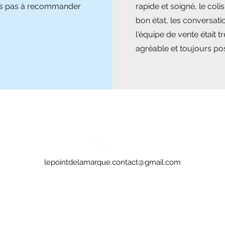
ns pas à recommander
rapide et soigné, le colis
bon état, les conversati
l'équipe de vente était tr
agréable et toujours pos
lepointdelamarque.contact@gmail.com
© 2023 par Le Point de la Marque.