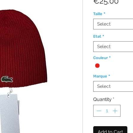
Pric
€25.00
Taille
*
Select
Etat
*
Select
Couleur
*
Marque
*
Select
Quantity
*
Add to Cart