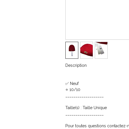
Description
✅ Neuf
⭐ 10/10
___________________
Taille(s) : Taille Unique
___________________
Pour toutes questions contactez-n