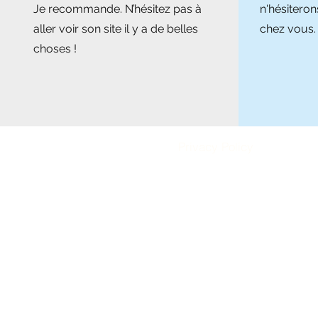
Je recommande. N’hésitez pas à
n'hésitero
aller voir son site il y a de belles
chez vous.
choses !
Privacy Policy
Legal Notice
Shipping Policy