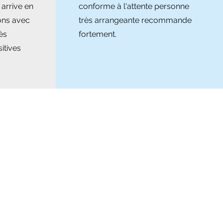
 arrive en
conforme à l'attente personne
ons avec
très arrangeante recommande
ès
fortement.
itives
TOS
GTC
Return policy