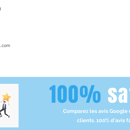
H
l.com
100%
sa
Comparez les avis Google 
clients. 100% d'avis f