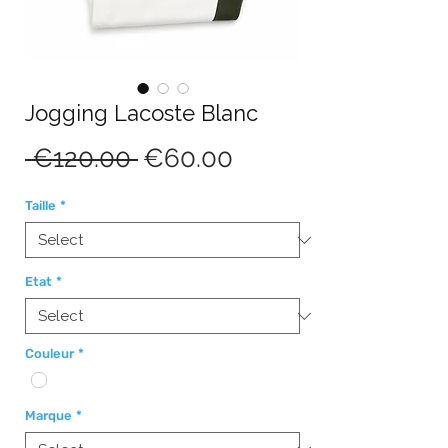
Jogging Lacoste Blanc
Regular
Sale
 €120.00 
€60.00
Price
Price
Taille
*
Etat
*
Couleur
*
Marque
*