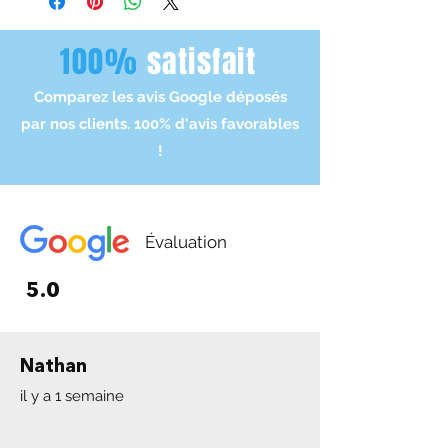
heures qui suivent, l'expédition, elle
chaque article avant le mise en
s'effectue lors des jours ouvrés.
vente, en grande parti on possède
100%
satisfait
- Livraison 3-10 jours
numéro de série ou parfois factures
d'achat.
Comparez les avis Google déposés
par nos clients. 100% d'avis favorables
!
Évaluation
5.0
Nathan
il y a 1 semaine