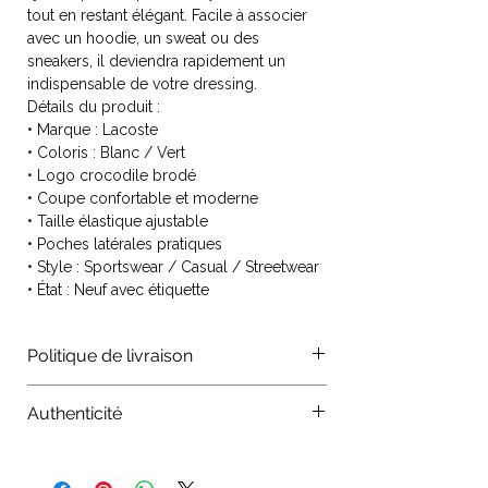
tout en restant élégant. Facile à associer
avec un hoodie, un sweat ou des
sneakers, il deviendra rapidement un
indispensable de votre dressing.
Détails du produit :
• Marque : Lacoste
• Coloris : Blanc / Vert
• Logo crocodile brodé
• Coupe confortable et moderne
• Taille élastique ajustable
• Poches latérales pratiques
• Style : Sportswear / Casual / Streetwear
• État : Neuf avec étiquette
Politique de livraison
Les colis sont traités par les
Authenticité
organismes La Poste, Colissimo,
Chronopost, mondial relay. Vos
Authenticité : Tous nos produits sont
commandes sont traitées dans les 24
certifiés authentiques, nous vérifions