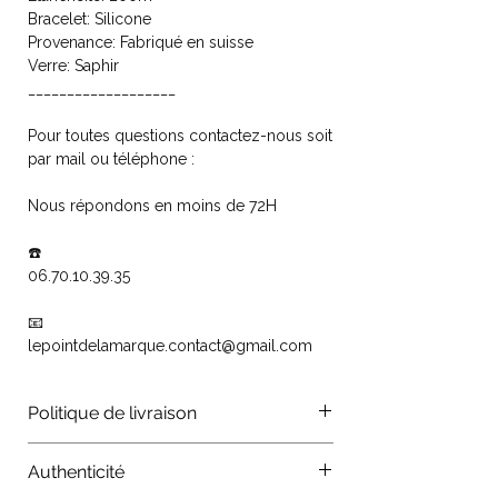
Bracelet: Silicone
Provenance: Fabriqué en suisse
Verre: Saphir
___________________
Pour toutes questions contactez-nous soit
par mail ou téléphone :
Nous répondons en moins de 72H
☎️
06.70.10.39.35
📧
lepointdelamarque.contact@gmail.com
Politique de livraison
Les colis sont traités par les
Authenticité
organismes La Poste, Colissimo,