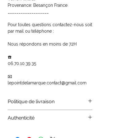
Provenance: Besançon France
___________________
Pour toutes questions contactez-nous soit
par mail ou téléphone :
Nous répondons en moins de 72H
☎️
06.70.10.39.35
📧
lepointdelamarque.contact@gmail.com
Politique de livraison
Les colis sont traités par les
Authenticité
organismes La Poste, Colissimo,
Chronopost, mondial relay. Vos
Authenticité : Tous nos produits sont
commandes sont traitées dans les 24
certifiés authentiques, nous vérifions