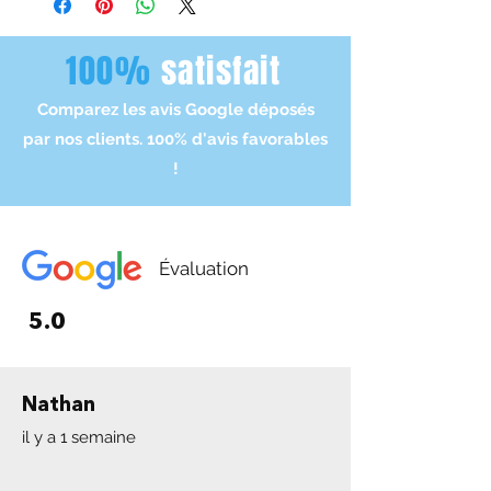
heures qui suivent, l'expédition, elle
chaque article avant le mise en
s'effectue lors des jours ouvrés.
vente, en grande parti on possède
100%
satisfait
- Livraison 3-10 jours
numéro de série ou parfois factures
d'achat.
Comparez les avis Google déposés
par nos clients. 100% d'avis favorables
!
Évaluation
5.0
Nathan
il y a 1 semaine