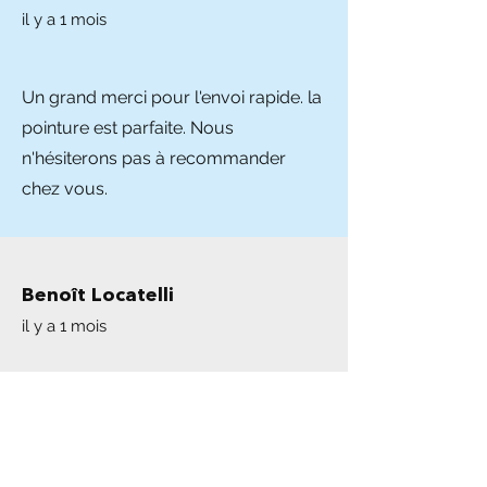
il y a 1 mois
Un grand merci pour l'envoi rapide. la
pointure est parfaite. Nous
n'hésiterons pas à recommander
chez vous.
Benoît Locatelli
il y a 1 mois
Vente sérieuse et très professionnelle,
l'envoi était rapide et soigné, le colis
arrive en bon état, les conversations