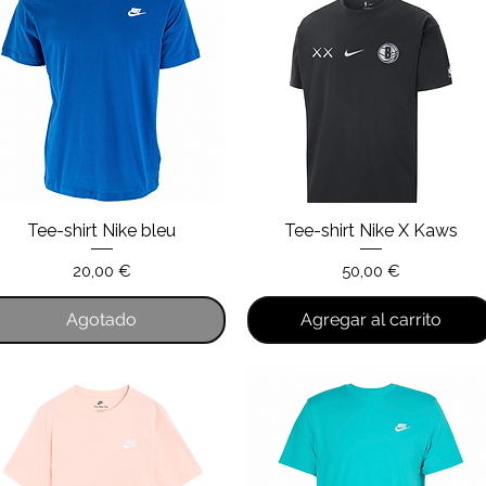
Tee-shirt Nike bleu
Tee-shirt Nike X Kaws
Vista rápida
Vista rápida
Precio
Precio
20,00 €
50,00 €
Agotado
Agregar al carrito