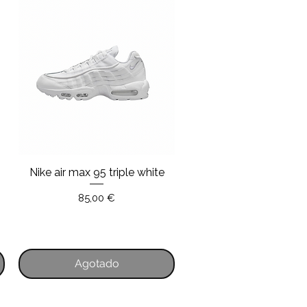
Nike air max 95 triple white
Vista rápida
Precio
85,00 €
ta
Agotado