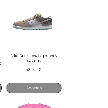
Nike Dunk Low big money
Vista rápida
savings
d
Precio
180,00 €
ta
Agotado