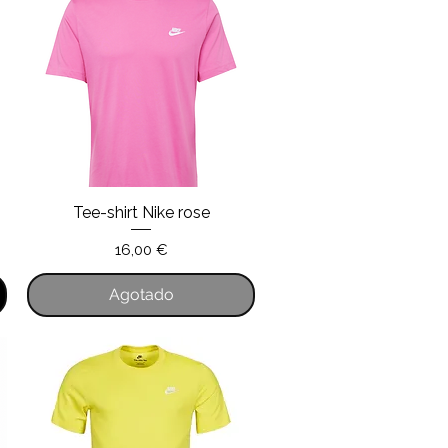
Tee-shirt Nike rose
Vista rápida
Precio
16,00 €
Agotado