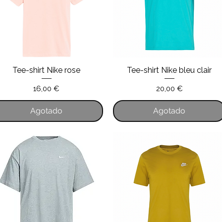
Tee-shirt Nike rose
Tee-shirt Nike bleu clair
Vista rápida
Vista rápida
Precio
Precio
16,00 €
20,00 €
Agotado
Agotado