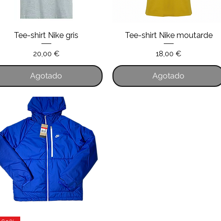
Tee-shirt Nike gris
Tee-shirt Nike moutarde
Vista rápida
Vista rápida
Precio
Precio
20,00 €
18,00 €
Agotado
Agotado