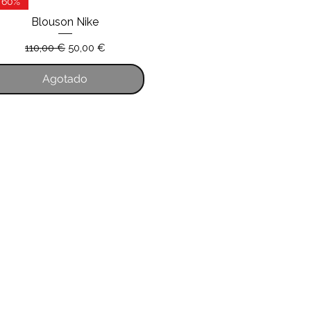
Vista rápida
 60%
Blouson Nike
Precio
Precio de oferta
110,00 €
50,00 €
Agotado