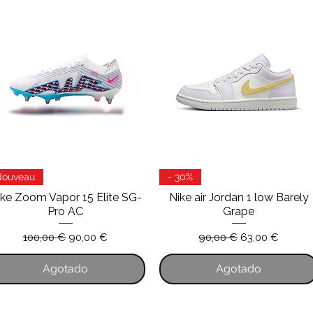
Vista rápida
Vista rápida
Nouveau
- 30%
ike Zoom Vapor 15 Elite SG-
Nike air Jordan 1 low Barely
Pro AC
Grape
Precio
Precio de oferta
Precio
Precio de ofer
100,00 €
90,00 €
90,00 €
63,00 €
Agotado
Agotado