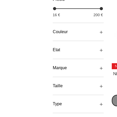
16 €
200 €
Couleur
Etat
Neuf
Marque
N
Nike
Taille
36
39
Type
41
42
Tee-shirts