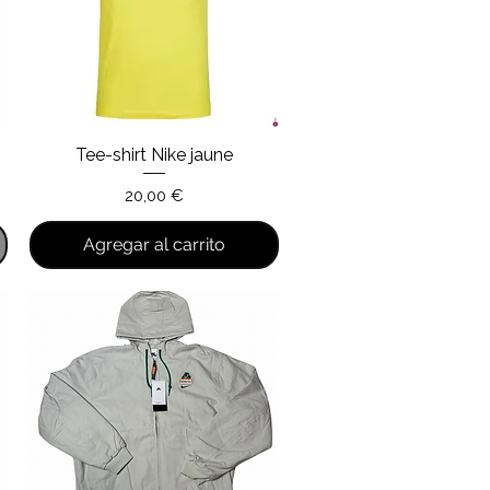
Tee-shirt Nike jaune
Vista rápida
Precio
20,00 €
Agregar al carrito