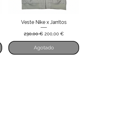
Veste Nike x Jarritos
Vista rápida
Precio
Precio de oferta
230,00 €
200,00 €
Agotado