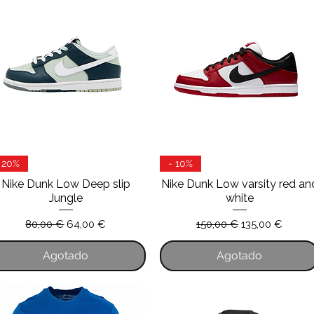
Vista rápida
Vista rápida
 20%
- 10%
Nike Dunk Low Deep slip
Nike Dunk Low varsity red an
Jungle
white
Precio
Precio de oferta
Precio
Precio de ofer
80,00 €
64,00 €
150,00 €
135,00 €
Agotado
Agotado