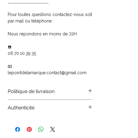
___________________
Pour toutes questions contactez-nous soit
par mail ou téléphone :
Nous répondons en moins de 72H
☎️
06.70.10.39.35
📧
lepointdelamarque.contact@gmail.com
Politique de livraison
Les colis sont traités par les
Authenticité
organismes La Poste, Colissimo,
Chronopost, mondial relay. Vos
Authenticité : Tous nos produits sont
commandes sont traitées dans les 24
certifiés authentiques, nous vérifions
heures qui suivent, l'expédition, elle
chaque article avant le mise en