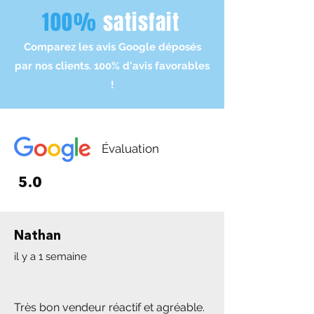
s'effectue lors des jours ouvrés.
vente, en grande parti on possède
100%
satisfait
- Livraison 3-10 jours
numéro de série ou parfois factures
d'achat.
Comparez les avis Google déposés
par nos clients. 100% d'avis favorables
!
Évaluation
5.0
Nathan
il y a 1 semaine
Très bon vendeur réactif et agréable.