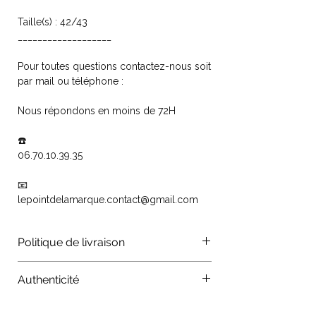
Taille(s) : 42/43
___________________
Pour toutes questions contactez-nous soit
par mail ou téléphone :
Nous répondons en moins de 72H
☎️
06.70.10.39.35
📧
lepointdelamarque.contact@gmail.com
Politique de livraison
Les colis sont traités par les
Authenticité
organismes La Poste, Colissimo,
Chronopost, mondial relay. Vos
Authenticité : Tous nos produits sont