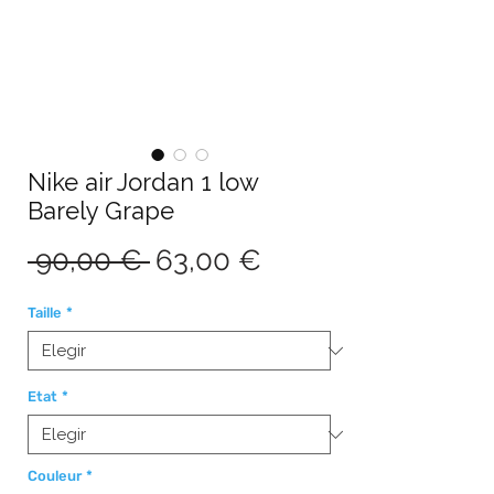
Nike air Jordan 1 low
Barely Grape
Precio
Precio
 90,00 € 
63,00 €
de
Taille
*
oferta
Etat
*
Couleur
*