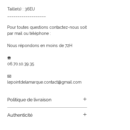
Taille(s) : 36EU
___________________
Pour toutes questions contactez-nous soit
par mail ou téléphone :
Nous répondons en moins de 72H
☎️
06.70.10.39.35
📧
lepointdelamarque.contact@gmail.com
Politique de livraison
Les colis sont traités par les
Authenticité
organismes La Poste, Colissimo,
Chronopost, mondial relay. Vos
Authenticité : Tous nos produits sont