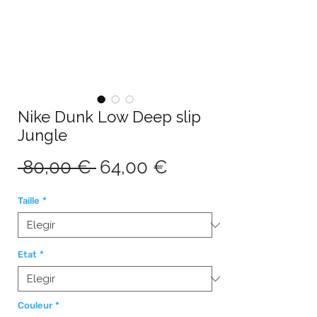
Nike Dunk Low Deep slip
Jungle
Precio
Precio
 80,00 € 
64,00 €
de
Taille
*
oferta
Etat
*
Couleur
*