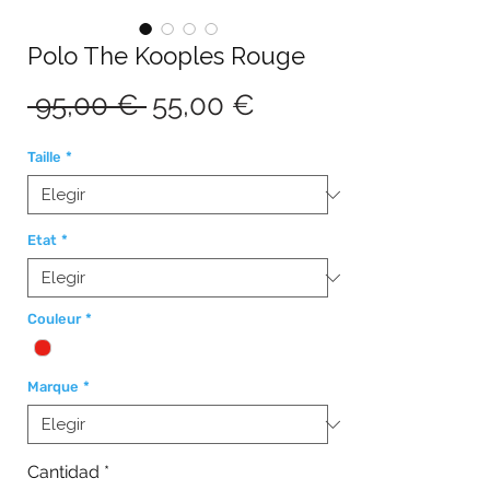
Polo The Kooples Rouge
Precio
Precio
 95,00 € 
55,00 €
de
Taille
*
oferta
Etat
*
Couleur
*
Marque
*
Cantidad
*