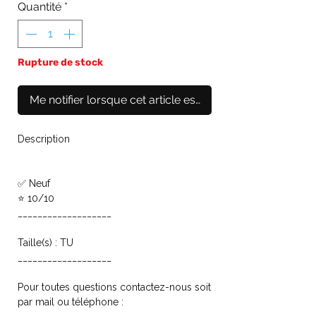
Quantité
*
Rupture de stock
Me notifier lorsque cet article est disponible
Description
✅ Neuf
⭐ 10/10
___________________
Taille(s) : TU
___________________
Pour toutes questions contactez-nous soit
par mail ou téléphone :