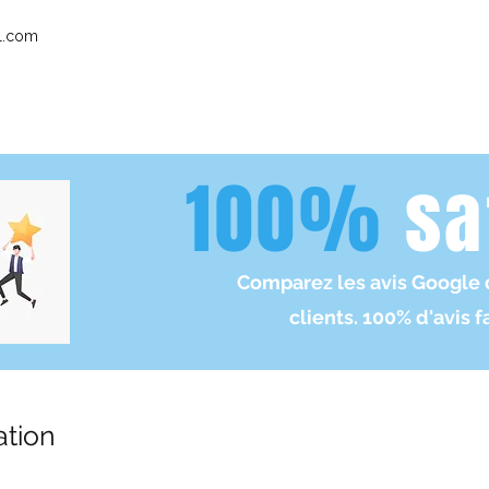
l.com
100%
sa
Comparez les avis Google 
clients. 100% d'avis f
ation