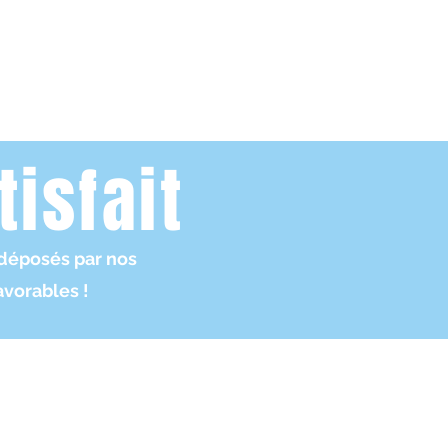
tisfait
déposés par nos
avorables !