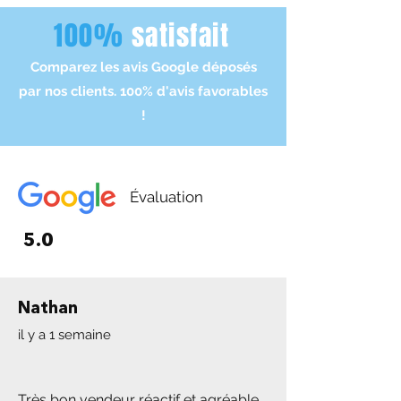
s'effectue lors des jours ouvrés.
vente, en grande parti on possède
100%
satisfait
- Livraison 3-10 jours
numéro de série ou parfois factures
d'achat.
Comparez les avis Google déposés
par nos clients. 100% d'avis favorables
!
Évaluation
5.0
Nathan
il y a 1 semaine
Très bon vendeur réactif et agréable.