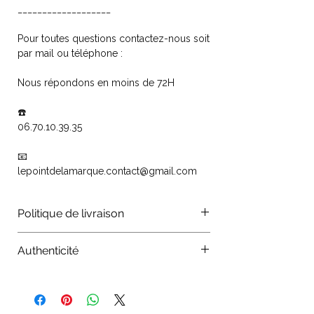
___________________
Pour toutes questions contactez-nous soit
par mail ou téléphone :
Nous répondons en moins de 72H
☎️
06.70.10.39.35
📧
lepointdelamarque.contact@gmail.com
Politique de livraison
Les colis sont traités par les
Authenticité
organismes La Poste, Colissimo,
Chronopost, mondial relay. Vos
Authenticité : Tous nos produits sont
commandes sont traitées dans les 24
certifiés authentiques, nous vérifions
heures qui suivent, l'expédition, elle
chaque article avant le mise en