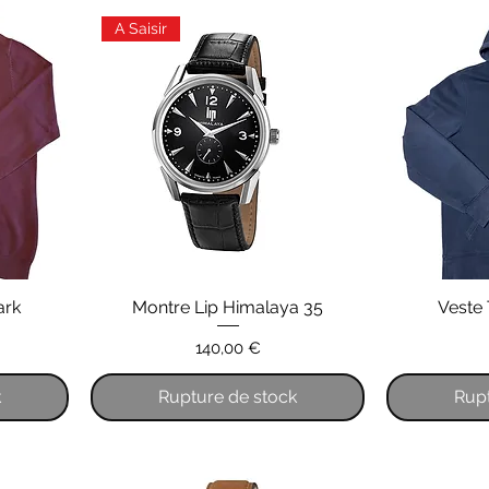
A Saisir
ark
Montre Lip Himalaya 35
Veste 
Prix
140,00 €
k
Rupture de stock
Rupt