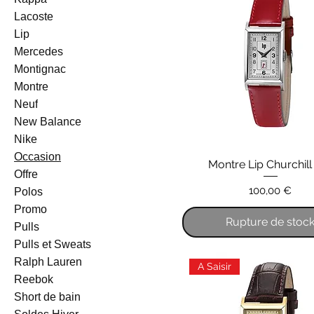
Lacoste
Lip
Mercedes
Montignac
Montre
Neuf
New Balance
Nike
Occasion
Montre Lip Churchill
Offre
Prix
100,00 €
Polos
Promo
Rupture de stoc
Pulls
Pulls et Sweats
Ralph Lauren
A Saisir
Reebok
Short de bain