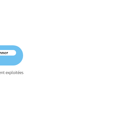
nner
ent exploitées