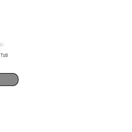
 T18
motionnel
k