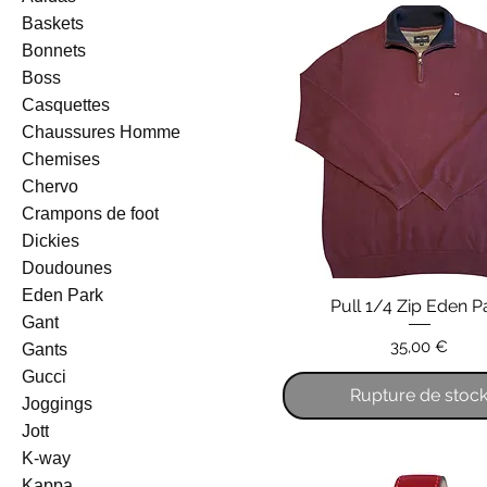
Baskets
Bonnets
Boss
Casquettes
Chaussures Homme
Chemises
Chervo
Crampons de foot
Dickies
Doudounes
Eden Park
Pull 1/4 Zip Eden P
Gant
Prix
35,00 €
Gants
Gucci
Rupture de stoc
Joggings
Jott
K-way
Kappa