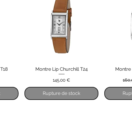
 T18
Montre Lip Churchill T24
Montre 
Prix
Prix 
145,00 €
160,
k
Rupture de stock
Rupt