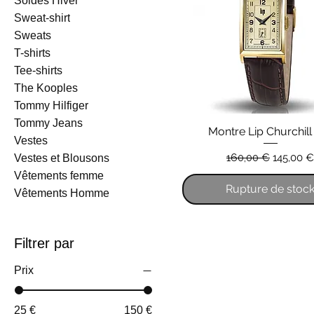
Soldes Hiver
Sweat-shirt
Sweats
T-shirts
Tee-shirts
The Kooples
Tommy Hilfiger
Tommy Jeans
Montre Lip Churchill
Vestes
Prix original
Prix pro
160,00 €
145,00 €
Vestes et Blousons
Vêtements femme
Rupture de stoc
Vêtements Homme
Filtrer par
Prix
25 €
150 €