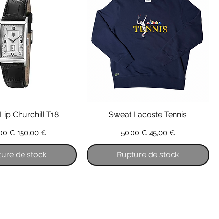
Lip Churchill T18
Sweat Lacoste Tennis
original
Prix promotionnel
Prix original
Prix promotionnel
00 €
150,00 €
50,00 €
45,00 €
ure de stock
Rupture de stock